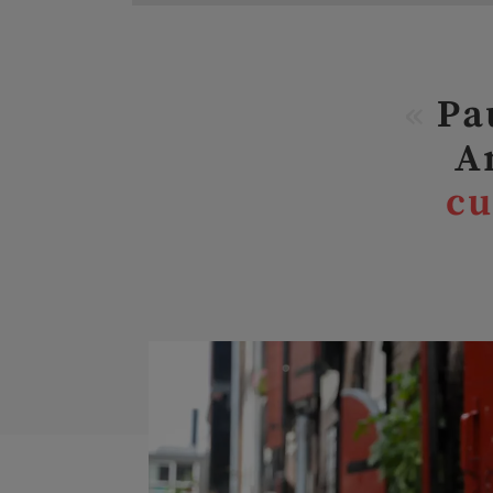
«
Pau
A
cu