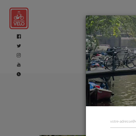
Ams
v
profe