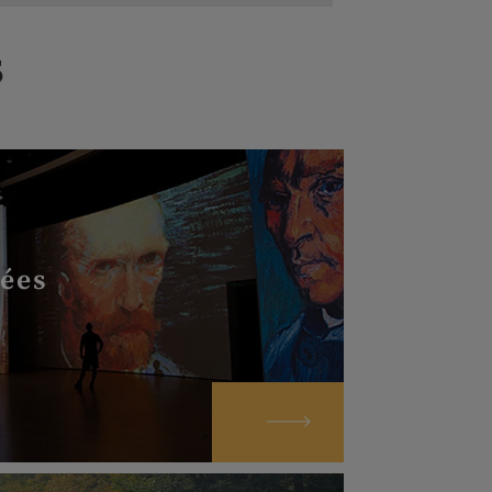
s
dées