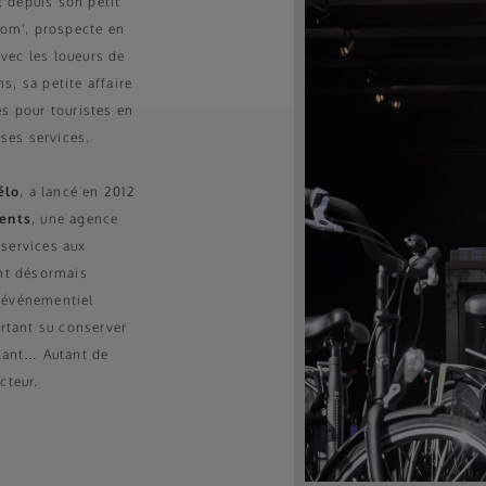
 depuis son petit
 com', prospecte en
vec les loueurs de
s, sa petite affaire
es pour touristes en
 ses services.
élo
, a lancé en 2012
ents
, une agence
 services aux
ant désormais
l'événementiel
rtant su conserver
liant… Autant de
cteur.