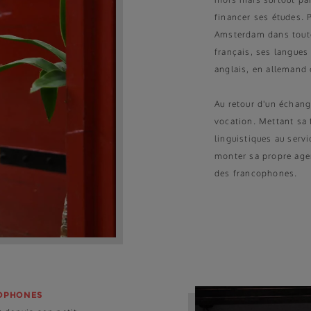
financer ses études. P
Amsterdam dans toute
français, ses langues
anglais, en allemand
Au retour d'un échang
vocation. Mettant sa
linguistiques au servi
monter sa propre age
des francophones.
COPHONES