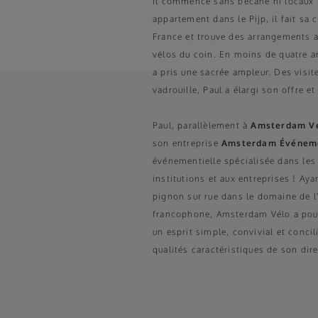
Il commence sans bécane ni locaux :
appartement dans le Pijp, il fait sa
France et trouve des arrangements a
vélos du coin. En moins de quatre an
a pris une sacrée ampleur. Des visit
vadrouille, Paul a élargi son offre et
Paul, parallèlement à
Amsterdam V
son entreprise
Amsterdam Événem
événementielle spécialisée dans les
institutions et aux entreprises ! Ay
pignon sur rue dans le domaine de 
francophone, Amsterdam Vélo a pou
un esprit simple, convivial et conci
qualités caractéristiques de son dire