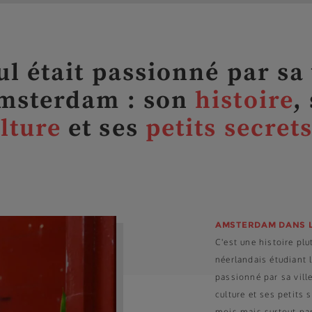
l était passionné par sa 
msterdam : son
histoire
,
lture
et ses
petits secret
AMSTERDAM DANS 
C'est une histoire pl
néerlandais étudiant 
passionné par sa vill
culture et ses petits 
mois mais surtout par 