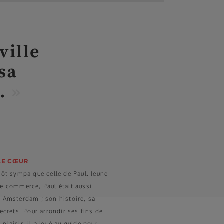
ville
 sa
s
.
»
LE CŒUR
utôt sympa que celle de Paul. Jeune
le commerce, Paul était aussi
e Amsterdam ; son histoire, sa
secrets. Pour arrondir ses fins de
plaisir, il a joué au guide pour